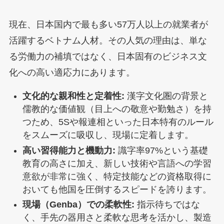
現在、日本国内で最も多い57万人以上の就業者が
活躍するベトナム人材。その人気の理由は、単な
る労働力の補填ではなく、日本固有のビジネス文
化への高い適応力にあります。
文化的な親和性と定着性:
漢字文化圏の背景と
儒教的な価値観（目上への敬意や勤勉さ）を持
つため、5Sや報連相といった日本特有のルール
をスムーズに吸収し、現場に定着します。
高い習得能力と機動力:
識字率97%という基礎
教育の高さに加え、新しい技術や言語への学習
意欲が非常に強く、特定技能などの資格取得に
おいても他国を圧倒するスピードを誇ります。
現場（Genba）での柔軟性:
指示待ちではな
く、手先の器用さと柔軟な思考を活かし、製造