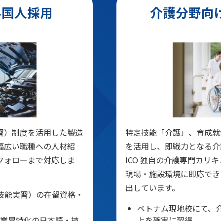
外国人採用
介護分野向
習）制度を活用した製造
特定技能「介護」、育成就
幅広い職種への人材紹
を活用し、即戦力となる介
フォローまで対応しま
ICO 独自の介護専門カリ
現場・施設環境に即応でき
出しています。
技能実習）の在留資格・
ベトナム現地校にて、
業界特化の日本語・技
上を確実に習得