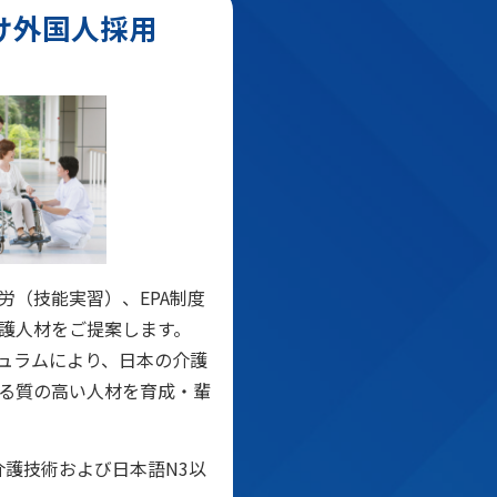
け外国人採用
労（技能実習）、EPA制度
護人材をご提案します。
キュラムにより、日本の介護
る質の高い人材を育成・輩
介護技術および日本語N3以